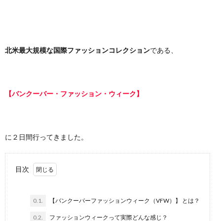
て
I
つ
問
N
い
い
北米最大規模な国際ファッションコレクション
である、
F
て
合
I
わ
【バンクーバー・ファッション・ウィーク】
N
せ
に２日間行ってきました。
I
C
目次
0.1.
【バンクーバーファッションウィーク（VFW）】 とは？
0.2.
ファッションウィークって実際どんな感じ？