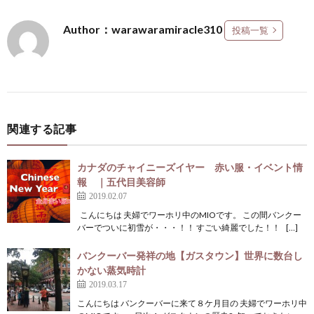
Author：warawaramiracle310
投稿一覧
関連する記事
カナダのチャイニーズイヤー 赤い服・イベント情
報 ｜五代目美容師
2019.02.07
こんにちは 夫婦でワーホリ中のMIOです。 この間バンクー
バーでついに初雪が・・・！！ すごい綺麗でした！！ […]
バンクーバー発祥の地【ガスタウン】世界に数台し
かない蒸気時計
2019.03.17
こんにちは バンクーバーに来て８ケ月目の 夫婦でワーホリ中