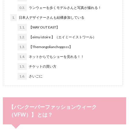
0.3.
ランウェーを歩くモデルさんと写真が撮れる！
1.
日本人デザイナーさんも結構参加している
1.1.
【WAY OUT EAST】
1.2.
【eimy istoire 】（エイミーイストワール）
1.3.
【Themongolianchoppsss】
1.4.
ネットからでもショーを見れる！！
1.5.
チケットの買い方
1.6.
さいごに
【バンクーバーファッションウィーク
（VFW）】 とは？