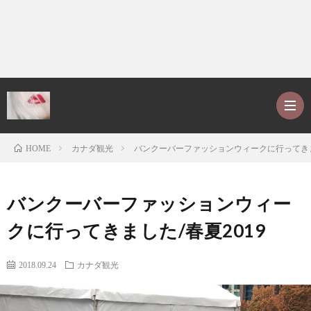
カナダ観光
バンクーバーファッションウィークに行ってきま
HOME
ホ
バンクーバーファッションウィー
ー
P
クに行ってきました/春夏2019
ム
r
ア
2018.09.24
カナダ観光
o
レ