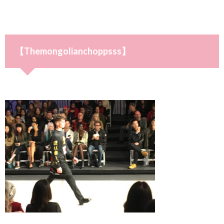
【Themongolianchoppsss】