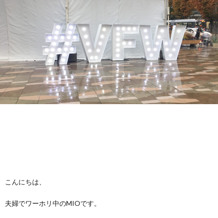
f
ル
I
i
ギ
l
ー
カ
e
特
ナ
私
化
ダ
に
サ
留
つ
ロ
学
こんにちは、
い
ン
に
お
夫婦でワーホリ中のMIOです。