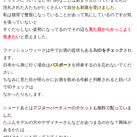
洗礼された人たちがたくさんいて
自分も刺激を受けました
。
私は猫背で蟹股になっていることがあって気にしているのですが気
を張っていないと
すぐだらしない姿勢になってるのでその辺も
見た目からかっこよく
生きたい
と思えました。
ファッションウィークは中でお酒の提供もある為
IDをチェック
され
ます。
日本から身に行く場合は
パスポート
を持参するのを忘れないでくだ
さい。
ちなみに見た目が明らかにお酒を飲める年齢と判断されると顔パス
でIDチェックは
なかったりもします。
ショートあとは
アフターパーティーのチケットも無料で配っていま
した
たぶんモデルの方やデザイナーさんなどがあつまるのかな？興味が
あるかたは
ぜひそちらにも行ってみてください。