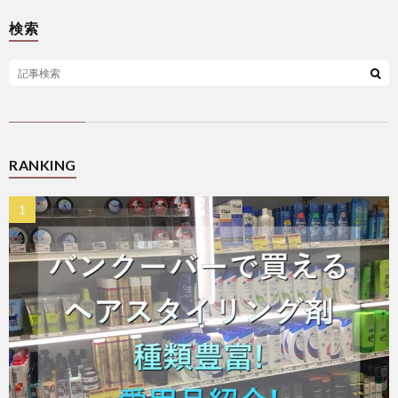
て
I
つ
問
検索
N
い
い
F
て
合
I
わ
RANKING
N
せ
I
C