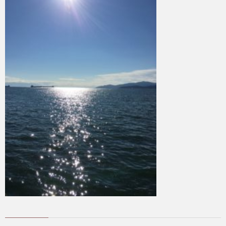
f
ル
I
i
ギ
l
ー
カ
e
特
ナ
私
化
ダ
に
サ
留
つ
ロ
学
い
ン
に
お