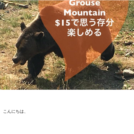
f
ル
I
i
ギ
l
ー
カ
e
特
ナ
私
化
ダ
に
サ
留
つ
ロ
学
こんにちは、
い
ン
に
お