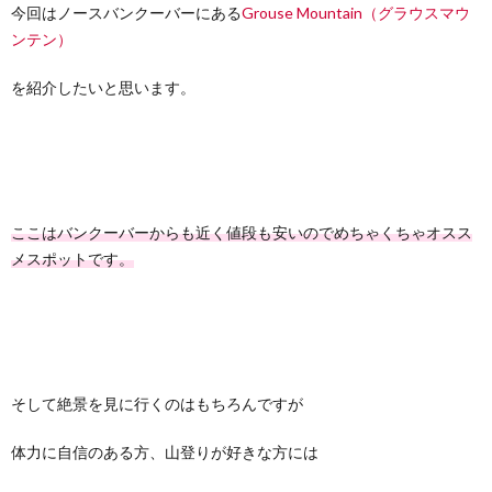
今回はノースバンクーバーにある
Grouse Mountain（グラウスマウ
て
I
つ
問
ンテン）
N
い
い
を紹介したいと思います。
F
て
合
I
わ
ここはバンクーバーからも近く値段も安いのでめちゃくちゃオスス
N
せ
メスポットです。
I
C
そして絶景を見に行くのはもちろんですが
体力に自信のある方、山登りが好きな方には