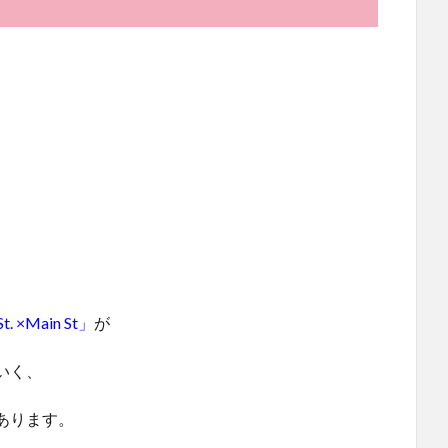
 ×Main St」
が
いく、
あります。