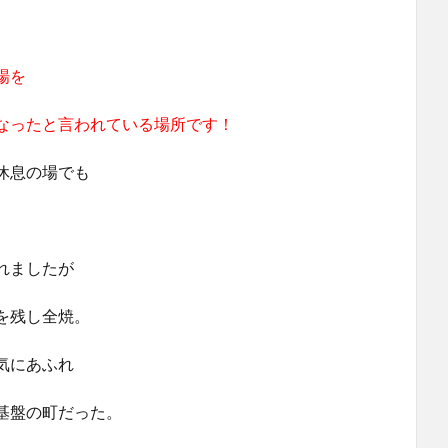
場を
なったと言われている場所です！
休息の場でも
れましたが
を残し全焼。
気にあふれ
基盤の町だった。