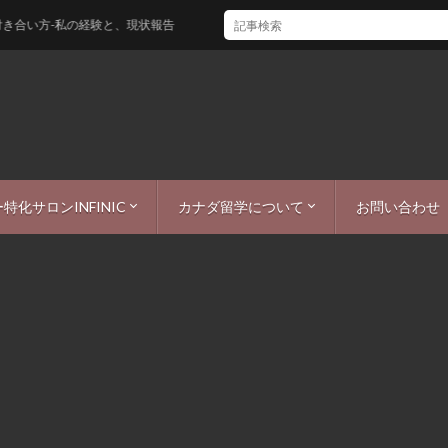
私の経験と、現状報告
特化サロンINFINIC
カナダ留学について
お問い合わせ
ー
ICまつ毛・眉毛ブログ
シーポリシー
カナダワーホリ・留学情報
カナダ生活
カナダ観光
カナダ仕事