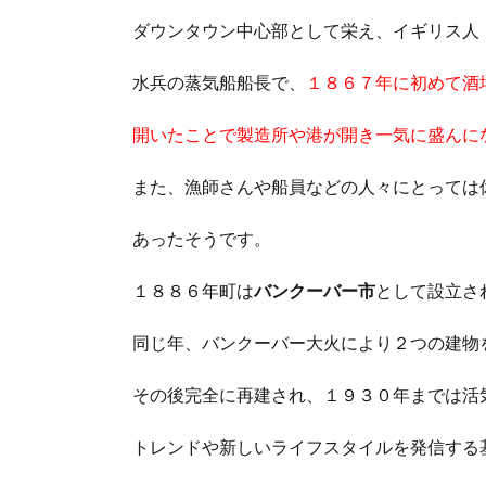
ダウンタウン中心部として栄え、イギリス人
水兵の蒸気船船長で、
１８６７年に初めて酒
開いたことで製造所や港が開き一気に盛んに
また、漁師さんや船員などの人々にとっては
あったそうです。
１８８６年町は
バンクーバー市
として設立さ
同じ年、バンクーバー大火により２つの建物
その後完全に再建され、１９３０年までは活
トレンドや新しいライフスタイルを発信する