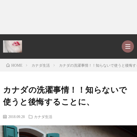
カナダ生活
カナダの洗濯事情！！知らないで使うと後悔す
HOME
ホ
カナダの洗濯事情！！知らないで
ー
P
使うと後悔することに、
ム
r
ア
2018.09.28
カナダ生活
o
レ