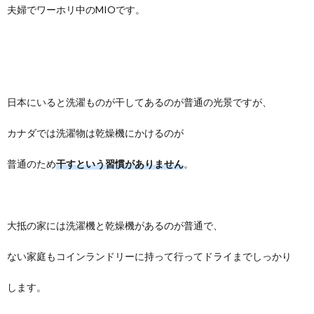
夫婦でワーホリ中のMIOです。
て
I
つ
問
N
い
い
F
て
合
日本にいると洗濯ものが干してあるのが普通の光景ですが、
I
わ
カナダでは洗濯物は乾燥機にかけるのが
N
せ
普通のため
干すという習慣がありません
。
I
大抵の家には洗濯機と乾燥機があるのが普通で、
C
ない家庭もコインランドリーに持って行ってドライまでしっかり
します。