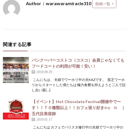
Author：warawaramiracle310
投稿一覧
関連する記事
バンクーバーコストコ（コスコ）会員じゃなくても
フードコートの利用が可能！安い！
2018.09.29
こんにちは、 夫婦でワーホリ中の夫KAZです。 貧乏ワーホ
リからスタートした僕たちは 極力食費を抑えようと二人で話
し合い基[…]
【イベント】Hot Chocolate Festival開催中でー
す！！７０種類以上！！カフェ巡り好きtry it ｜
五代目美容師
2019.01.17
こんにちは カフェでバリスタ修行中の夫婦でワーホリ中の