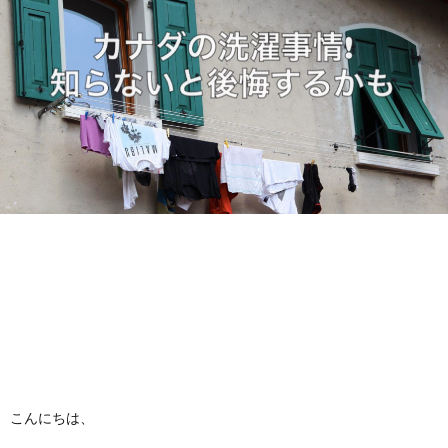
f
ル
I
i
ギ
l
ー
カ
e
特
ナ
私
化
ダ
に
サ
留
つ
ロ
学
い
ン
に
お
こんにちは、