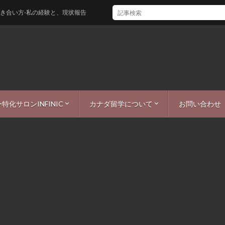
の経験と、現状報告
特化サロンINFINIC
カナダ留学について
お問い合わせ
ー
ICまつ毛・眉毛ブログ
シーポリシー
カナダワーホリ・留学情報
カナダ生活
カナダ観光
カナダ仕事