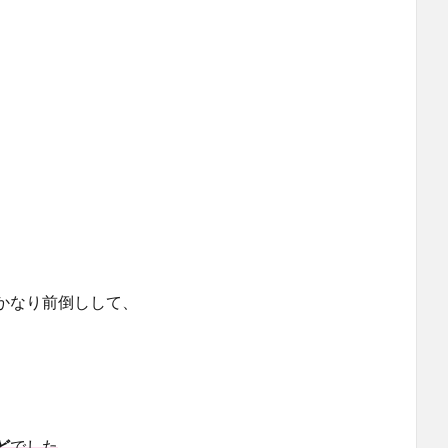
かなり前倒しして、
ど
でした
。