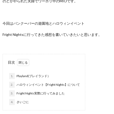
のどがやられた夫婦でワーホリ中のMIOです。
て
I
つ
問
N
い
い
今回はバンクーバーの遊園地とハロウィンイベント
F
て
合
Fright Nightsに行ってきた感想を書いていきたいと思います。
I
わ
N
せ
目次
I
1.
Playland(プレイランド）
2.
ハロウィンイベント【Fright Nights】について
C
3.
Fright Nights実際に行ってみました
4.
さいごに