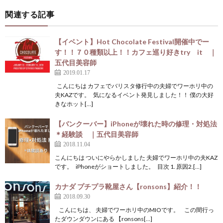
関連する記事
【イベント】Hot Chocolate Festival開催中でー
す！！７０種類以上！！カフェ巡り好きtry it ｜
五代目美容師
2019.01.17
こんにちは カフェでバリスタ修行中の夫婦でワーホリ中の
夫KAZです。 気になるイベント発見しました！！ 僕の大好
きなホット[…]
【バンクーバー】iPhoneが壊れた時の修理・対処法
＊経験談 ｜五代目美容師
2018.11.04
こんにちは ついにやらかしました 夫婦でワーホリ中の夫KAZ
です。 iPhoneがショートしました。 目次 1. 原因2.[…]
カナダ プチプラ靴屋さん【ronsons】紹介！！
2018.09.30
こんにちは、 夫婦でワーホリ中のMIOです。 この間行っ
たダウンダウンにある 【ronsons[…]