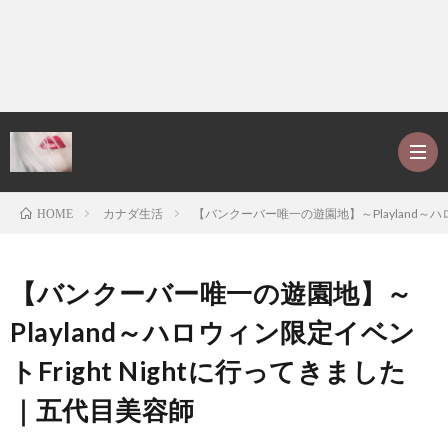
カナダ生活
【バンクーバー唯一の遊園地】～Playland～ハ
HOME
ホ
【バンクーバー唯一の遊園地】～
ー
P
Playland～ハロウィン限定イベン
トFright Nightに行ってきました
ム
r
ア
｜五代目美容師
o
レ