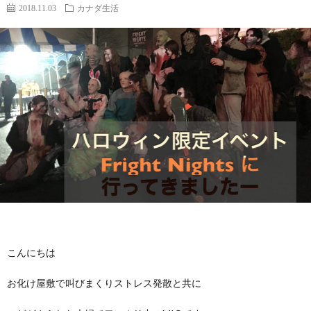
2018.11.03
カナダ生活
f
ル
I
i
ギ
l
ー
カ
e
特
ナ
私
化
ダ
に
サ
留
つ
ロ
学
こんにちは
お化け屋敷で叫びまくりストレス発散と共に
い
ン
に
お