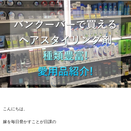
f
ル
I
i
ギ
l
ー
カ
e
特
ナ
私
化
ダ
に
サ
留
つ
ロ
学
こんにちは、
い
ン
に
お
嫁を毎日脅かすことが日課の