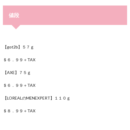
値段
【got2b】５７ｇ
＄６．９９＋TAX
【AXE】７５ｇ
＄６．９９＋TAX
【LOREALのMENEXPERT】１１０ｇ
＄８．９９＋TAX