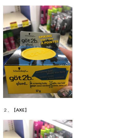
２、【
AXE
】