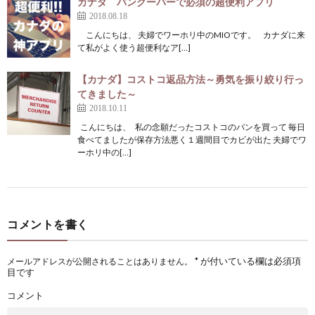
カナダ バンクーバーで必須の超便利アプリ
2018.08.18
こんにちは、 夫婦でワーホリ中のMIOです。 カナダに来
て私がよく使う超便利なア[…]
【カナダ】コストコ返品方法～勇気を振り絞り行っ
てきました～
2018.10.11
こんにちは、 私の念願だったコストコのパンを買って 毎日
食べてましたが保存方法悪く１週間目でカビが出た 夫婦でワ
ーホリ中の[…]
コメントを書く
*
が付いている欄は必須項
メールアドレスが公開されることはありません。
目です
コメント