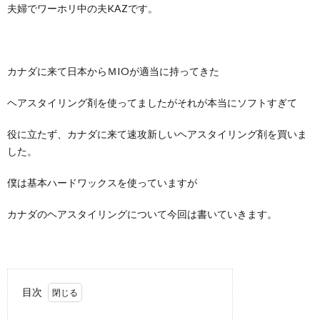
夫婦でワーホリ中の夫KAZです。
て
I
つ
問
N
い
い
カナダに来て日本からＭIOが適当に持ってきた
F
て
合
ヘアスタイリング剤を使ってましたがそれが本当にソフトすぎて
I
わ
役に立たず、カナダに来て速攻新しいヘアスタイリング剤を買いま
した。
N
せ
僕は基本ハードワックスを使っていますが
I
カナダのヘアスタイリングについて今回は書いていきます。
C
目次