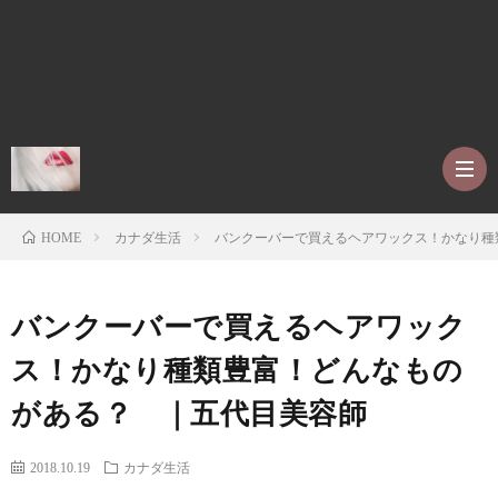
カナダ生活
バンクーバーで買えるヘアワックス！かなり種
HOME
ホ
バンクーバーで買えるヘアワック
ー
P
ス！かなり種類豊富！どんなもの
がある？ ｜五代目美容師
ム
r
ア
2018.10.19
カナダ生活
o
レ