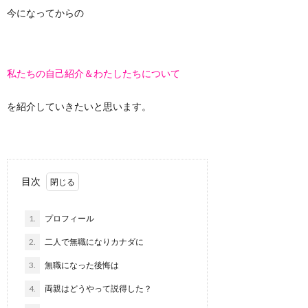
て
I
つ
問
今になってからの
N
い
い
私たちの自己紹介＆わたしたちについて
F
て
合
を紹介していきたいと思います。
I
わ
N
せ
目次
I
1.
プロフィール
C
2.
二人で無職になりカナダに
3.
無職になった後悔は
4.
両親はどうやって説得した？