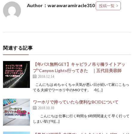
Author：warawaramiracle310
投稿一覧
関連する記事
【年パス無料GET】キャピラノ吊り橋ライトアッ
プ”Canyon Lights行ってきた ｜五代目美容師
2018.12.14
こんにちは めちゃくちゃ天気が悪い日が続いて家にこもっ
てる 夫婦でワーホリ中のMIOです。 今[…]
ワーホリで持っていたら便利なBCIDについて
2018.10.10
こんにちは 仕事に行く時間を1時間間違えて 早く行って
しまい挙げ句[…]