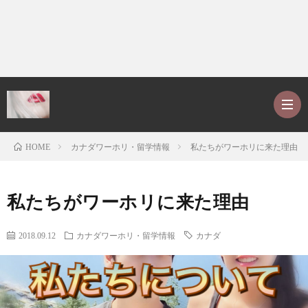
カナダワーホリ・留学情報
私たちがワーホリに来た理由
HOME
ホ
私たちがワーホリに来た理由
ー
P
2018.09.12
カナダワーホリ・留学情報
カナダ
ム
r
ア
o
レ