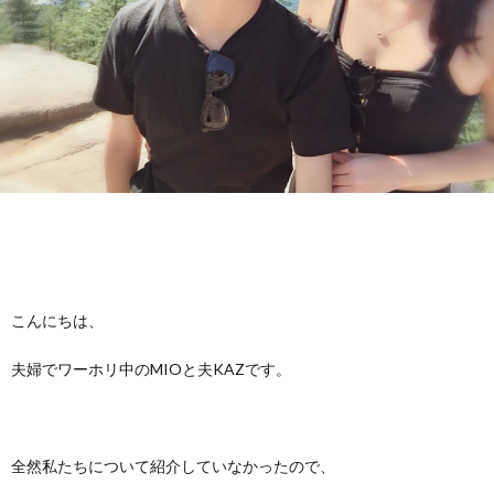
f
ル
I
i
ギ
l
ー
カ
e
特
ナ
私
化
ダ
こんにちは、
に
サ
留
夫婦でワーホリ中のMIOと夫KAZです。
つ
ロ
学
い
ン
に
お
全然私たちについて紹介していなかったので、