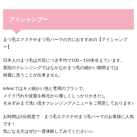
て
I
つ
問
アイシャンプー
N
い
い
F
て
合
まつ毛エクステやまつ毛パーマの方におすすめの【アイシャンプ
ー】
I
わ
日本人のまつ毛は片目につき平均で100～150本生えています。
普段のクレンジングではなかなかまつ毛の細かい隙間までは
N
せ
綺麗に洗うことが出来ません。
I
infinicではキメ細かい泡と専用のブラシで、
メイク汚れや皮脂を根元から優しくしっかりかきだし
すみずみまで洗い流すクレンジングメニューをご用意しております♪
C
お時間は5分程度で まつ毛エクステやまつ毛パーマのお客様に人気
です！
気になる方はぜひ一度体験してみてください♪♪