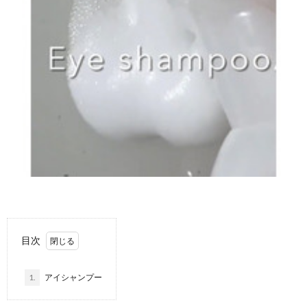
f
ル
I
i
ギ
l
ー
カ
e
特
ナ
私
化
ダ
に
サ
留
目次
つ
ロ
学
1.
アイシャンプー
い
ン
に
お