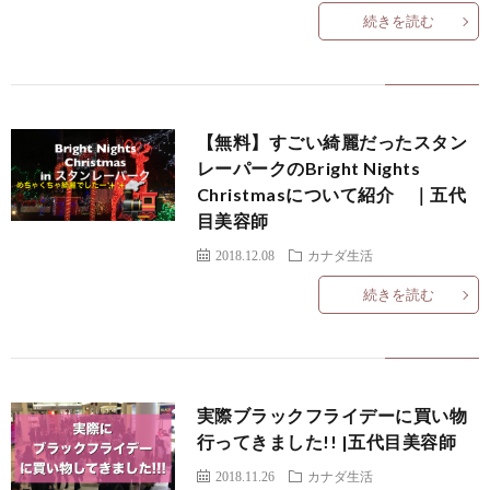
続きを読む
【無料】すごい綺麗だったスタン
レーパークのBright Nights
Christmasについて紹介 ｜五代
目美容師
2018.12.08
カナダ生活
続きを読む
実際ブラックフライデーに買い物
行ってきました!! |五代目美容師
2018.11.26
カナダ生活