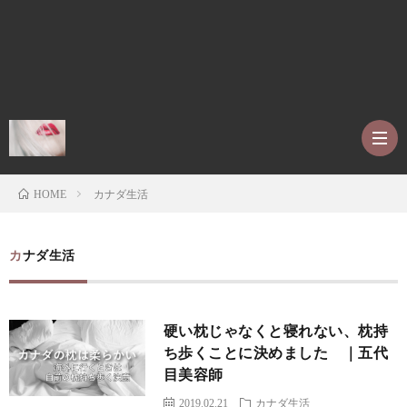
カナダ生活
HOME
ホ
カナダ生活
ー
P
硬い枕じゃなくと寝れない、枕持
ム
r
ア
ち歩くことに決めました ｜五代
目美容師
o
レ
2019.02.21
カナダ生活