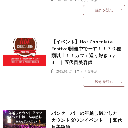
て
I
つ
問
続きを読む
N
い
い
F
て
合
【イベント】Hot Chocolate
Festival開催中でーす！！７０種
I
わ
類以上！！カフェ巡り好きtry
it ｜五代目美容師
N
せ
2019.01.17
カナダ生活
I
続きを読む
C
バンクーバーの年越し過ごし方
カウントダウンイベント ｜五代
目美容師