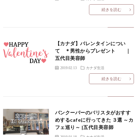
f
ル
続きを読む
I
i
ギ
l
ー
カ
【カナダ】バレンタインについ
て ＊男性からプレゼント ｜
五代目美容師
e
特
ナ
2019.02.13
カナダ生活
私
化
ダ
続きを読む
に
サ
留
つ
ロ
学
バンクーバーのバリスタがおすす
めするcafeに行ってきた ３選 ～カ
い
ン
に
お
フェ巡り～ |五代目美容師
2019.01.18
カナダ生活