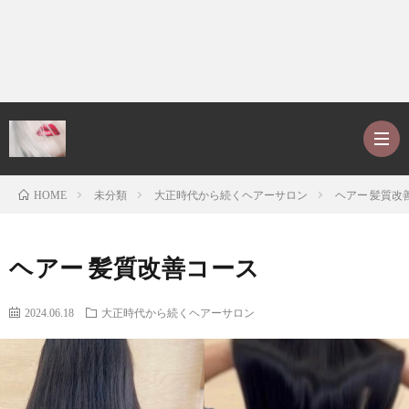
未分類
大正時代から続くヘアーサロン
ヘアー 髪質改
HOME
ホ
ヘアー 髪質改善コース
ー
P
2024.06.18
大正時代から続くヘアーサロン
ム
r
ア
o
レ