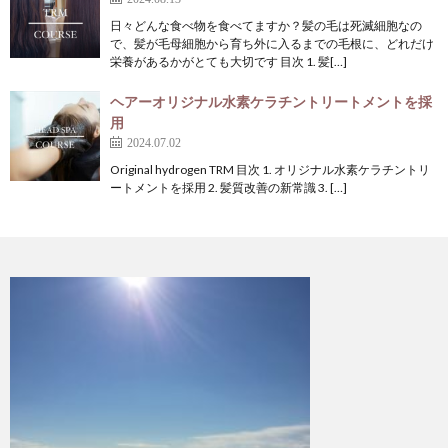
日々どんな食べ物を食べてますか？髪の毛は死滅細胞なの
で、髪が毛母細胞から育ち外に入るまでの毛根に、どれだけ
栄養があるかがとても大切です 目次 1. 髪[…]
ヘアーオリジナル水素ケラチントリートメントを採
用
2024.07.02
Original hydrogen TRM 目次 1. オリジナル水素ケラチントリ
ートメントを採用 2. 髪質改善の新常識 3. […]