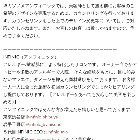
※ミソノメアンフィニックでは、美容師として施術前にお客様のご
希望のデザインを実現するために、カウンセリングを行っておりま
す。カウンセリングをした上でのデザイン変更等については、ご対
応いたしかねます。また、お直しのお直しは致しかねますので、予
めご了承ください。
ーーーーーーーーーーーーーーーーーーーーーーーーーー
INFINIC（アンフィニック）
アレルギー/敏感肌に、より特化したサロンです。 オーナー自身がア
トピーや多数のアレルギーで入院。 そんな経験をもとに、目に沁み
ないマツエク、ダメージを抑えた商材選びをしております。 お客様
一人一人に合った施術を初回カウンセリングでしっかりヒアリング
し提供しております。 【アレルギーがあっても安心して美容を楽し
める♪】
アンフィニックではそんな方が増えたら嬉しいと思っております。
東京渋谷店
＠infinic_shibuya
岩手千厩店
＠infinic_bymisono
５代目INFINIC CEO
@infinic_mio
５代目の母
@misonoonodera
(ミソノ美容室）