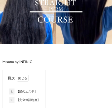
f
ル
I
i
ギ
l
ー
カ
e
特
ナ
私
Misono by INFINIC
化
ダ
に
サ
留
目次
つ
ロ
学
1.
【髪のエステ】
2.
【完全保証制度】
い
ン
に
お