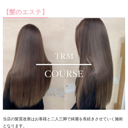
て
I
つ
問
【髪のエステ】
N
い
い
F
て
合
I
わ
N
せ
I
C
当店の髪質改善はお客様と二人三脚で綺麗を長続きさせていく施術
となります。