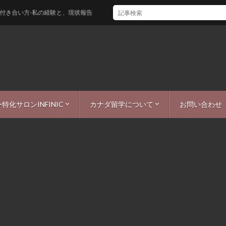
の経験と、現状報告
特化サロンINFINIC
カナダ留学について
お問い合わせ
ー
ICまつ毛・眉毛ブログ
シーポリシー
カナダワーホリ・留学情報
カナダ生活
カナダ観光
カナダ仕事