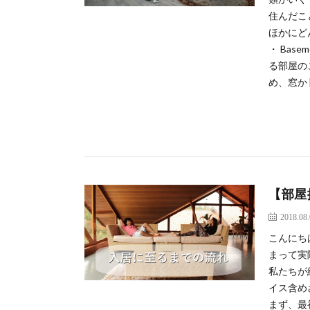
住んだこ
ほかにど
・ Ba
る部屋の
め、窓か [
【部屋
2018.08
こんにち
まって実
私たちが
イス含め
まず、最