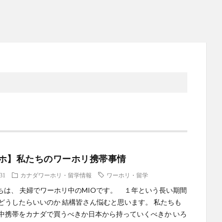
ホ】私たちのワーホリ携帯事情
.31
カナダワーホリ・留学情報
ワーホリ・留学
は、 夫婦でワーホリ中のMIOです。 １年という長い期間
どうしたらいいのか 結構皆さん悩むと思います。 私たちも
中携帯をカナダで買うべきか日本から持っていくべきか いろ