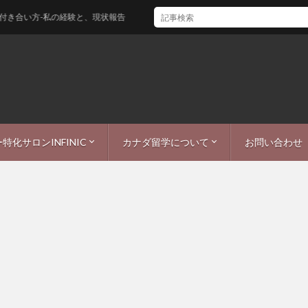
私の経験と、現状報告
特化サロンINFINIC
カナダ留学について
お問い合わせ
ー
ICまつ毛・眉毛ブログ
シーポリシー
カナダワーホリ・留学情報
カナダ生活
カナダ観光
カナダ仕事