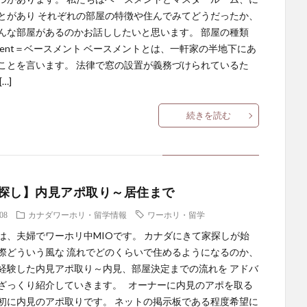
とがあり それぞれの部屋の特徴や住んでみてどうだったか、
んな部屋があるのかお話ししたいと思います。 部屋の種類
sement＝ベースメント ベースメントとは、一軒家の半地下にあ
ことを言います。 法律で窓の設置が義務づけられているた
…]
続きを読む
探し】内見アポ取り～居住まで
.08
カナダワーホリ・留学情報
ワーホリ・留学
は、夫婦でワーホリ中MIOです。 カナダにきて家探しが始
際どういう風な 流れでどのくらいで住めるようになるのか、
経験した内見アポ取り～内見、部屋決定までの流れを アドバ
ざっくり紹介していきます。 オーナーに内見のアポを取る
初に内見のアポ取りです。 ネットの掲示板である程度希望に