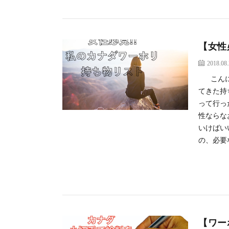
【女性
2018.08
こんにち
てきた持
って行っ
性ならな
いけばい
の、必要な
【ワー