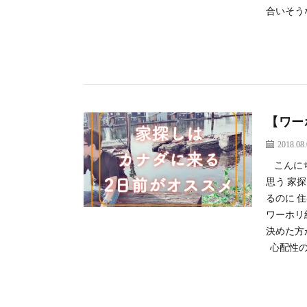
合いそう
【ワー
2018.08
こんにち
思う 家
るのに 
ワーホリ
決めた方
心配性の私