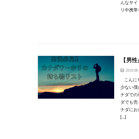
んなサイ
リ中携帯
【男性
2018.08
こんにち
少ない僕
ナダでの
ダでも売
ナダにお
[…]