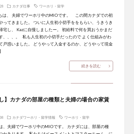
.28
カナダ仕事
ワーホリ・留学
は、 夫婦でワーホリ中のMIOです。 この間カナダでの初
やってきました。 ついに人生初小切手ををもらい、うきうき
帰宅し、 Kazに自慢しましたー。 初給料で何を買おうかまだ
す、、、。 私も人生初の小切手だったので よく仕組みがわ
て戸惑いました。 どうやって入金するのか、どうやって現金
]
続きを読む
し】カナダの部屋の種類と夫婦の場合の家賃
.08
カナダワーホリ・留学情報
ワーホリ・留学
は、夫婦でワーホリ中のMIOです。 カナダには、部屋の種
つかあります。 私たちはベースメントとマスタールーム、に