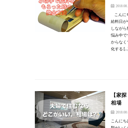
2018.08
こんにち
給料日が
しながら
悩み中で
からなく
化する […
【家探
相場
2018.08
こんにち
類がいく