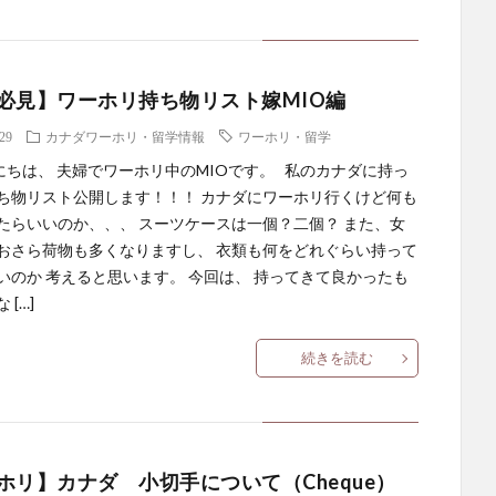
必見】ワーホリ持ち物リスト嫁MIO編
.29
カナダワーホリ・留学情報
ワーホリ・留学
は、 夫婦でワーホリ中のMIOです。 私のカナダに持っ
ち物リスト公開します！！！ カナダにワーホリ行くけど何も
たらいいのか、、、 スーツケースは一個？二個？ また、女
おさら荷物も多くなりますし、 衣類も何をどれぐらい持って
いのか 考えると思います。 今回は、 持ってきて良かったも
 […]
続きを読む
ホリ】カナダ 小切手について（Cheque）