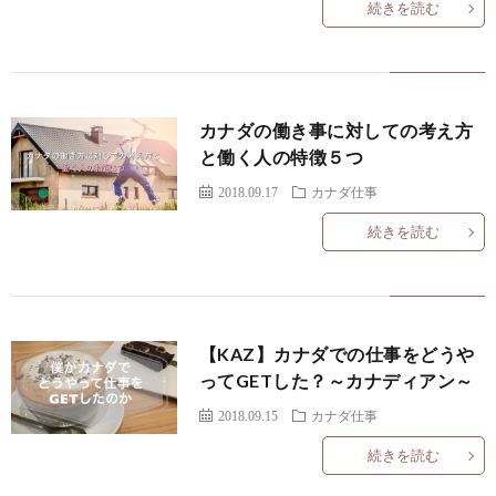
続きを読む
f
ル
I
i
ギ
カナダの働き事に対しての考え方
l
ー
カ
と働く人の特徴５つ
2018.09.17
カナダ仕事
e
特
ナ
続きを読む
私
化
ダ
に
サ
留
【KAZ】カナダでの仕事をどうや
ってGETした？～カナディアン～
つ
ロ
学
2018.09.15
カナダ仕事
い
ン
に
お
続きを読む