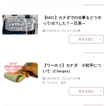
て
I
つ
問
N
い
い
【MIO】カナダでの仕事をどうや
ってGETした？～日系～
F
て
合
2018.09.14
カナダ仕事
続きを読む
I
わ
N
せ
【ワーホリ】カナダ 小切手につ
I
いて（Cheque）
2018.08.28
カナダ仕事
C
ワーホリ・留学
続きを読む