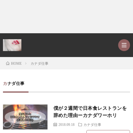
カナダ仕事
HOME
ホ
カナダ仕事
ー
P
僕が２週間で日本食レストランを
ム
r
ア
辞めた理由ーカナダワーホリ
2018.09.18
カナダ仕事
o
レ