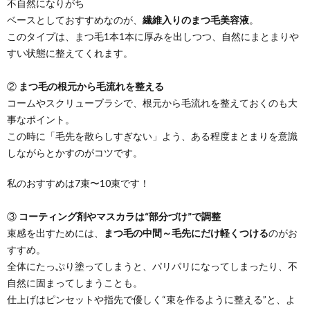
不自然になりがち
ベースとしておすすめなのが、
繊維入りのまつ毛美容液
。
このタイプは、まつ毛1本1本に厚みを出しつつ、自然にまとまりや
すい状態に整えてくれます。
②
まつ毛の根元から毛流れを整える
コームやスクリューブラシで、根元から毛流れを整えておくのも大
事なポイント。
この時に「毛先を散らしすぎない」よう、ある程度まとまりを意識
しながらとかすのがコツです。
私のおすすめは7束〜10束です！
③
コーティング剤やマスカラは“部分づけ”で調整
束感を出すためには、
まつ毛の中間～毛先にだけ軽くつける
のがお
すすめ。
全体にたっぷり塗ってしまうと、パリパリになってしまったり、不
自然に固まってしまうことも。
仕上げはピンセットや指先で優しく“束を作るように整える”と、よ