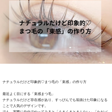
f
ル
I
i
ギ
l
ー
カ
e
特
ナ
私
化
ダ
に
サ
留
ナチュラルだけど印象的♡まつ毛の「束感」の作り方
つ
ロ
学
最近よく目にする「束感まつ毛」
ナチュラルだけど存在感があり、すっぴんでも垢抜けた印象になる
い
ン
に
お
ことで人気のデザインです。
でも、実際に自分でやってみると「うまくまとまらない」「ただバ