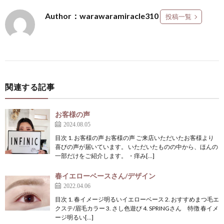
Author：warawaramiracle310
投稿一覧
関連する記事
お客様の声
2024.08.05
目次 1. お客様の声 お客様の声 ご来店いただいたお客様より
喜びの声が届いています。 いただいたものの中から、ほんの
一部だけをご紹介します。 ・痒み[…]
春イエローベースさん/デザイン
2022.04.06
目次 1. 春イメージ明るいイエローベース 2. おすすめまつ毛エ
クステ/眉毛カラー 3. さし色遊び 4. SPRINGさん 特徴 春イメ
ージ明るい[…]