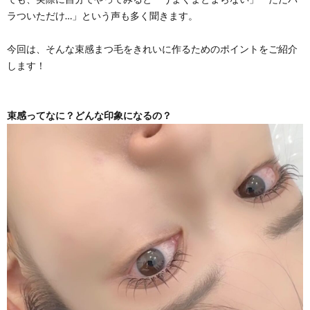
て
I
つ
問
ラついただけ…」という声も多く聞きます。
N
い
い
今回は、そんな束感まつ毛をきれいに作るためのポイントをご紹介
します！
F
て
合
束感ってなに？どんな印象になるの？
I
わ
N
せ
I
C