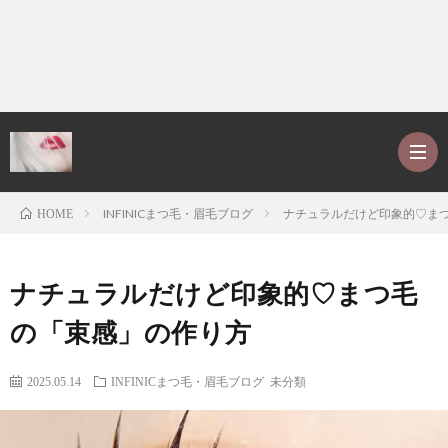
INFINICまつ毛・眉毛ブログ
ナチュラルだけど印象的♡ま
HOME
ホ
ナチュラルだけど印象的♡まつ毛
ー
P
の「束感」の作り方
ム
r
ア
2025.05.14
INFINICまつ毛・眉毛ブログ
未分類
o
レ